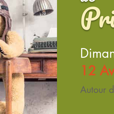
Pr
Dima
12 Av
Autour d