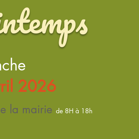
intemps
nche
ril 2026
e la mairie
de 8H à 18h